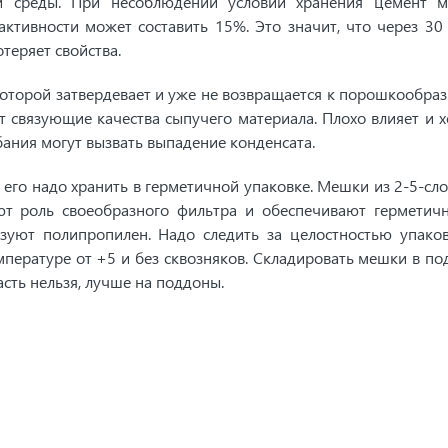
й среды. При несоблюдении условий хранения цемент 
 активности может составить 15%. Это значит, что через 30
теряет свойства.
оторой затвердевает и уже не возвращается к порошкообра
т связующие качества сыпучего материала. Плохо влияет и х
бания могут вызвать выпадение конденсата.
его надо хранить в герметичной упаковке. Мешки из 2-5-сл
ют роль своеобразного фильтра и обеспечивают герметичн
зуют полипропилен. Надо следить за целостностью упако
пературе от +5 и без сквозняков. Складировать мешки в по
асть нельзя, лучше на поддоны.