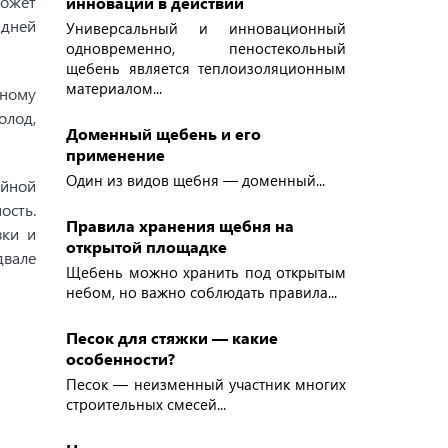
может
инновации в действии
 дней
Универсальный и инновационный
одновременно, пеностекольный
щебень является теплоизоляционным
материалом...
зному
олод,
Доменный щебень и его
применение
Один из видов щебня — доменный...
ойной
ость.
Правила хранения щебня на
вки и
открытой площадке
двале
Щебень можно хранить под открытым
небом, но важно соблюдать правила...
Песок для стяжки — какие
особенности?
Песок — неизменный участник многих
строительных смесей...