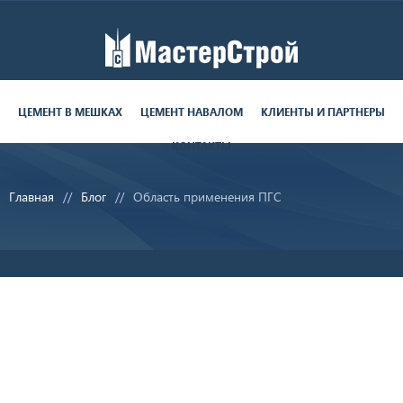
Работаем пн-пт с 9:00 до 19:00
поставки круглосуточно
ЦЕМЕНТ В МЕШКАХ
ЦЕМЕНТ НАВАЛОМ
КЛИЕНТЫ И ПАРТНЕРЫ
КОНТАКТЫ
8 (812) 679-06-70
Главная
Блог
Область применения ПГС
sale@ms-cement.ru