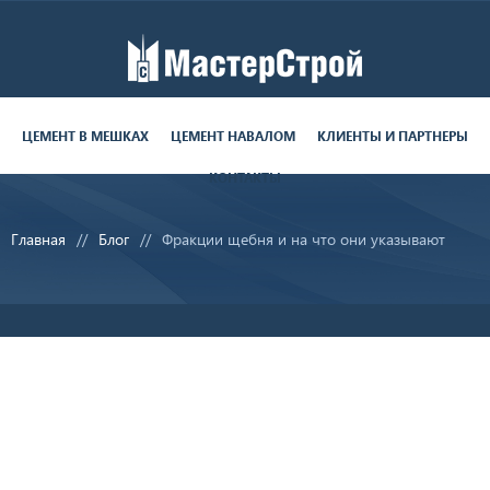
Работаем пн-пт с 9:00 до 19:00
поставки круглосуточно
ЦЕМЕНТ В МЕШКАХ
ЦЕМЕНТ НАВАЛОМ
КЛИЕНТЫ И ПАРТНЕРЫ
КОНТАКТЫ
8 (812) 679-06-70
Главная
Блог
Фракции щебня и на что они указывают
sale@ms-cement.ru