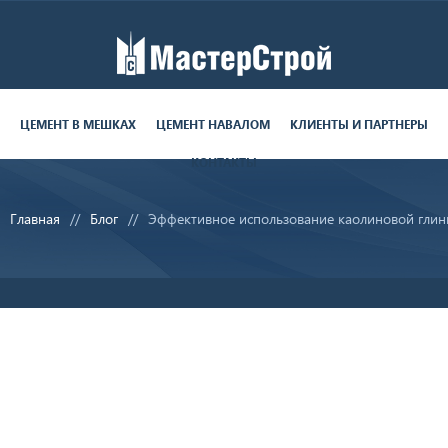
Работаем пн-пт с 9:00 до 19:00
поставки круглосуточно
ЦЕМЕНТ В МЕШКАХ
ЦЕМЕНТ НАВАЛОМ
КЛИЕНТЫ И ПАРТНЕРЫ
КОНТАКТЫ
8 (812) 679-06-70
Главная
Блог
Эффективное использование каолиновой гли
sale@ms-cement.ru