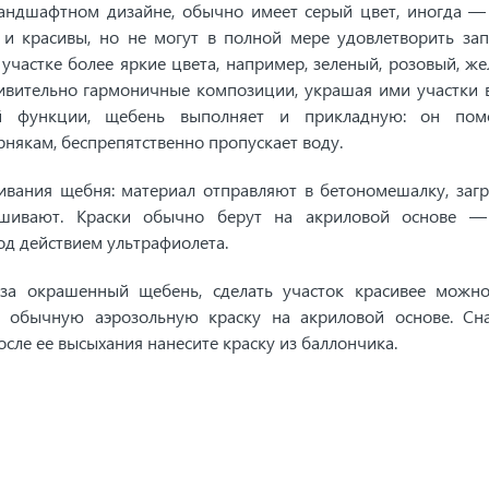
ландшафтном дизайне, обычно имеет серый цвет, иногда —
 и красивы, но не могут в полной мере удовлетворить за
участке более яркие цвета, например, зеленый, розовый, же
ивительно гармоничные композиции, украшая ими участки 
й функции, щебень выполняет и прикладную: он помо
рнякам, беспрепятственно пропускает воду.
вания щебня: материал отправляют в бетономешалку, заг
мешивают. Краски обычно берут на акриловой основе 
од действием ультрафиолета.
за окрашенный щебень, сделать участок красивее можн
 обычную аэрозольную краску на акриловой основе. Сн
сле ее высыхания нанесите краску из баллончика.