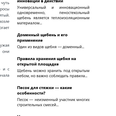
инновации в действии
 чуть
Универсальный и инновационный
просы
одновременно, пеностекольный
лтый.
щебень является теплоизоляционным
возле
материалом...
гает
Доменный щебень и его
применение
ружая
Один из видов щебня — доменный...
— они
Правила хранения щебня на
открытой площадке
о и с
Щебень можно хранить под открытым
ачала
небом, но важно соблюдать правила...
Песок для стяжки — какие
особенности?
Песок — неизменный участник многих
строительных смесей...