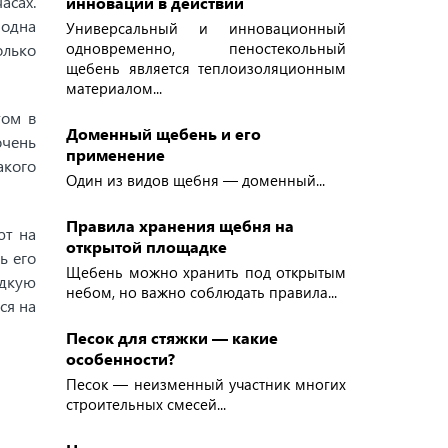
асах.
инновации в действии
 одна
Универсальный и инновационный
одновременно, пеностекольный
олько
щебень является теплоизоляционным
материалом...
том в
Доменный щебень и его
очень
применение
акого
Один из видов щебня — доменный...
Правила хранения щебня на
ют на
открытой площадке
ь его
Щебень можно хранить под открытым
адкую
небом, но важно соблюдать правила...
ся на
Песок для стяжки — какие
особенности?
Песок — неизменный участник многих
строительных смесей...