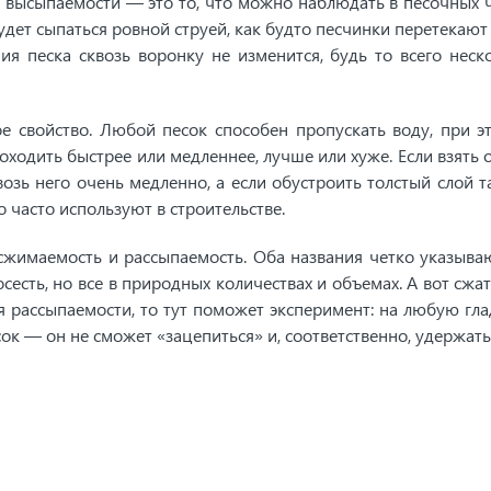
ь высыпаемости — это то, что можно наблюдать в песочных ч
будет сыпаться ровной струей, как будто песчинки перетекают
ия песка сквозь воронку не изменится, будь то всего неск
 свойство. Любой песок способен пропускать воду, при э
оходить быстрее или медленнее, лучше или хуже. Если взять 
возь него очень медленно, а если обустроить толстый слой т
о часто используют в строительстве.
 сжимаемость и рассыпаемость. Оба названия четко указыва
осесть, но все в природных количествах и объемах. А вот сжат
я рассыпаемости, то тут поможет эксперимент: на любую гл
к — он не сможет «зацепиться» и, соответственно, удержать