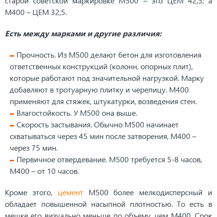
старой советской маркировке М500 – это ЦЕМ 42,5; а
М400 – ЦЕМ 32,5.
Есть между марками и другие различия:
Прочность. Из М500 делают бетон для изготовления
ответственных конструкций (колонн, опорных плит),
которые работают под значительной нагрузкой. Марку
добавляют в тротуарную плитку и черепицу. М400
применяют для стяжек, штукатурки, возведения стен.
Влагостойкость. У М500 она выше.
Скорость застывания. Обычно М500 начинает
схватываться через 45 мин после затворения, М400 –
через 75 мин.
Первичное отвердевание. М500 требуется 5-8 часов,
М400 – от 10 часов.
Кроме этого,
цемент
М500 более мелкодисперсный и
обладает повышенной насыпной плотностью. То есть в
мешке его визуально меньше по объему, чем М400. Срок