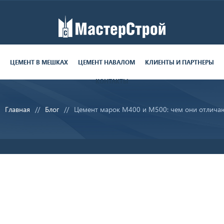
Работаем пн-пт с 9:00 до 19:00
поставки круглосуточно
ЦЕМЕНТ В МЕШКАХ
ЦЕМЕНТ НАВАЛОМ
КЛИЕНТЫ И ПАРТНЕРЫ
КОНТАКТЫ
8 (812) 679-06-70
Главная
Блог
Цемент марок М400 и М500: чем они отлича
sale@ms-cement.ru