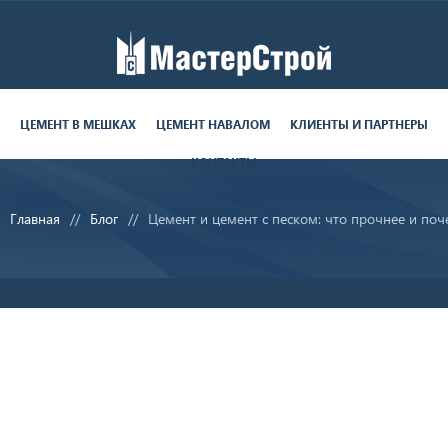
Работаем пн-пт с 9:00 до 19:00
поставки круглосуточно
ЦЕМЕНТ В МЕШКАХ
ЦЕМЕНТ НАВАЛОМ
КЛИЕНТЫ И ПАРТНЕРЫ
КОНТАКТЫ
8 (812) 679-06-70
Главная
Блог
Цемент и цемент с песком: что прочнее и поч
sale@ms-cement.ru